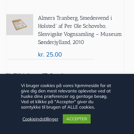
Almers Tranberg, Smedesvend i
Holsted” af Per Ole Schovsbo,
Slesvigske Vognsamling – Museum
Sønderjylland, 2010
kr.
25.00
Tilføj til
Detaljer
kurv
Vi bruger cookies på vores hjemmeside for at
give dig den mest relevante oplevelse ved at
huske dine præferencer og gentage besøg.
Ved at klikke på "Accepter" giver du
samtykke til brugen af ALLE cookies.
Cookieindstillinger
ACCEPTER
”Mellem to fronter” af Bent Vedsted