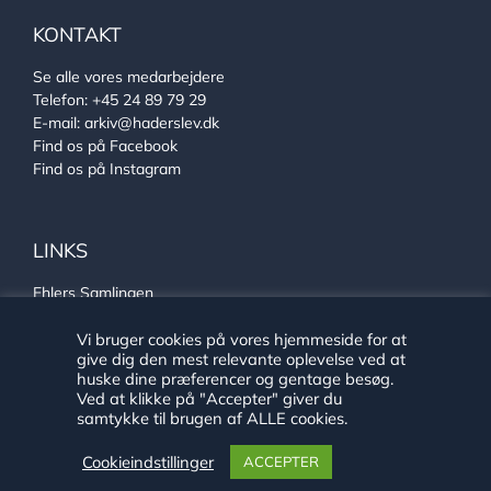
KONTAKT
Se alle vores medarbejdere
Telefon:
+45 24 89 79 29
E-mail:
arkiv@haderslev.dk
Find os på Facebook
Find os på Instagram
LINKS
Ehlers Samlingen
Von Oberbergs hus
Vi bruger cookies på vores hjemmeside for at
Sønderjysk arkivsamarbejde
give dig den mest relevante oplevelse ved at
huske dine præferencer og gentage besøg.
Ved at klikke på "Accepter" giver du
samtykke til brugen af ALLE cookies.
Cookieindstillinger
ACCEPTER
Copyright 2020 Historie Haderslev