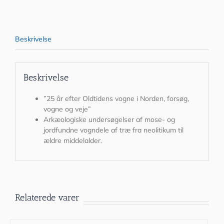
Per
Ole
Schovsbo,
Slesvigske
Beskrivelse
Vognsamling
–
Museum
Sønderjylland,
Beskrivelse
2013
antal
”25 år efter Oldtidens vogne i Norden, forsøg,
vogne og veje”
Arkæologiske undersøgelser af mose- og
jordfundne vogndele af træ fra neolitikum til
ældre middelalder.
Relaterede varer