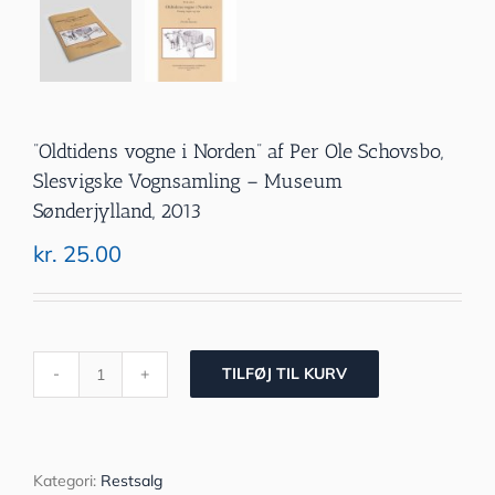
”Oldtidens vogne i Norden” af Per Ole Schovsbo,
Slesvigske Vognsamling – Museum
Sønderjylland, 2013
kr.
25.00
TILFØJ TIL KURV
”Oldtidens
vogne
i
Norden”
af
Kategori:
Restsalg