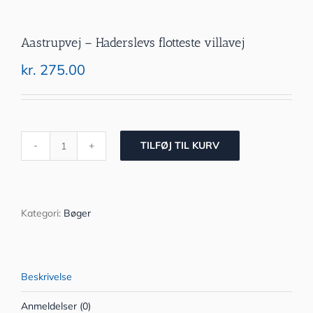
Aastrupvej – Haderslevs flotteste villavej
kr.
275.00
TILFØJ TIL KURV
Aastrupvej
-
Haderslevs
flotteste
villavej
Kategori:
Bøger
antal
Beskrivelse
Anmeldelser (0)