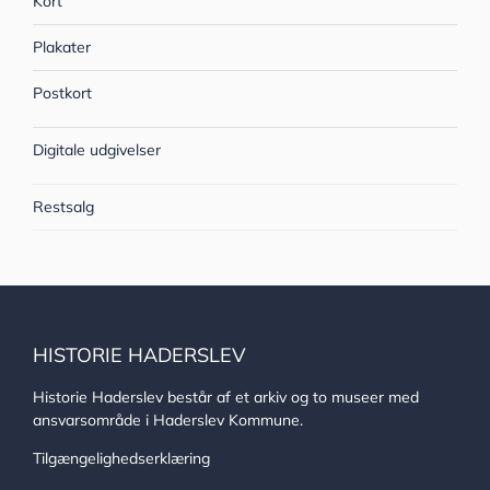
Kort
Plakater
Postkort
Digitale udgivelser
Restsalg
HISTORIE HADERSLEV
Historie Haderslev består af et arkiv og to museer med
ansvarsområde i Haderslev Kommune.
Tilgængelighedserklæring