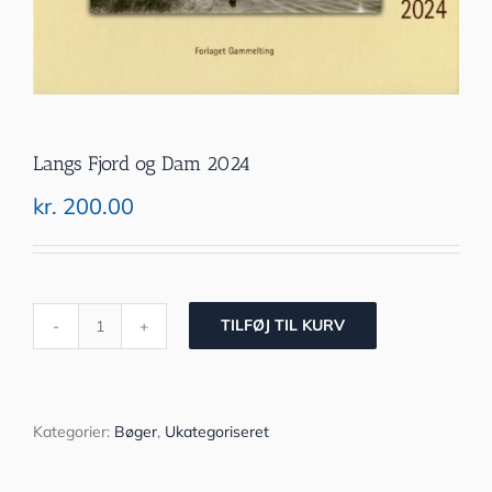
Langs Fjord og Dam 2024
kr.
200.00
TILFØJ TIL KURV
Langs
Fjord
og
Dam
2024
Kategorier:
Bøger
,
Ukategoriseret
antal