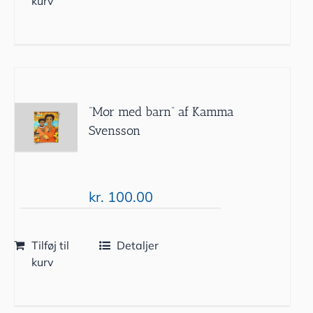
kurv
”Mor med barn” af Kamma
Svensson
kr.
100.00
Tilføj til
Detaljer
kurv