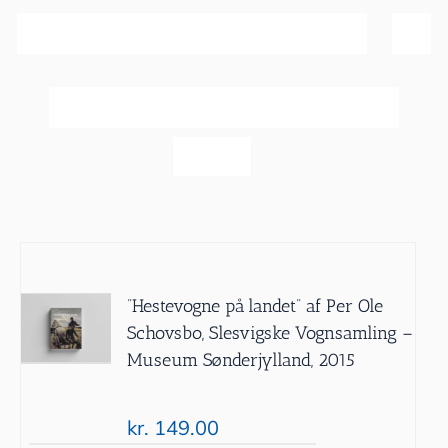
Sortér efter
Dato
Vis
60 produkter
”Hestevogne på landet” af Per Ole
Schovsbo, Slesvigske Vognsamling –
Museum Sønderjylland, 2015
kr.
149.00