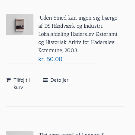
”Uden Smed kan ingen sig bjærge”
af DS Håndværk og Industri,
Lokalafdeling Haderslev Østeramt
og Historisk Arkiv for Haderslev
Kommune, 2008
kr.
50.00
Tilføj til
Detaljer
kurv
”Det rene vand” af Lennart S.