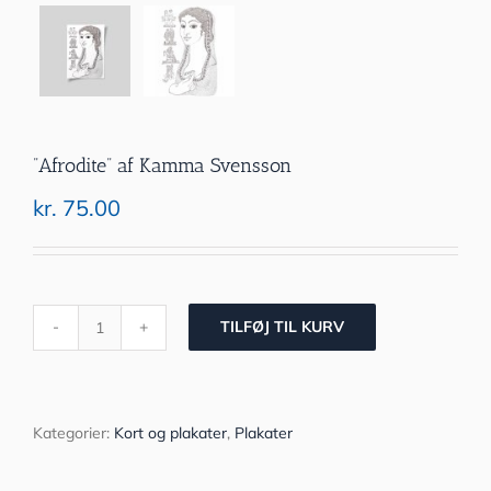
”Afrodite” af Kamma Svensson
kr.
75.00
TILFØJ TIL KURV
”Afrodite”
af
Kamma
Svensson
antal
Kategorier:
Kort og plakater
,
Plakater