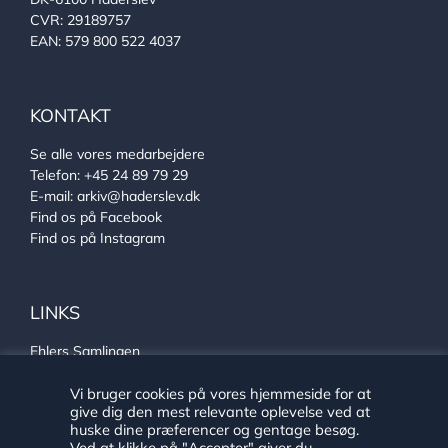
CVR: 29189757
EAN: 579 800 522 4037
KONTAKT
Se alle vores medarbejdere
Telefon:
+45 24 89 79 29
E-mail:
arkiv@haderslev.dk
Find os på Facebook
Find os på Instagram
LINKS
Ehlers Samlingen
Von Oberbergs hus
Sønderjysk arkivsamarbejde
Vi bruger cookies på vores hjemmeside for at
give dig den mest relevante oplevelse ved at
huske dine præferencer og gentage besøg.
Ved at klikke på "Accepter" giver du