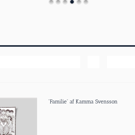
Popularitet
Vis
40 produk
”Familie” af Kamma Svensson