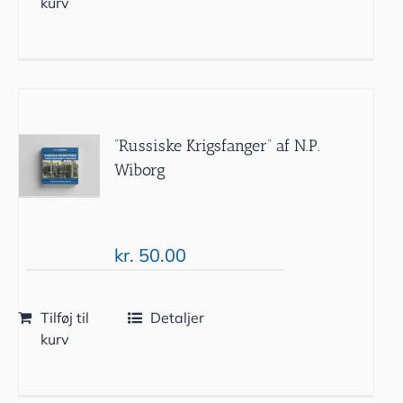
kurv
“Russiske Krigsfanger” af N.P.
Wiborg
kr.
50.00
Tilføj til
Detaljer
kurv