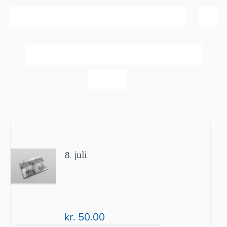
Sortér efter
Bedømmelse
Vis
40 produkter
8. juli
kr.
50.00