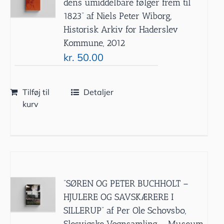
dens umiddelbare følger frem til
1823” af Niels Peter Wiborg,
Historisk Arkiv for Haderslev
Kommune, 2012
kr.
50.00
Tilføj til
Detaljer
kurv
”SØREN OG PETER BUCHHOLT –
HJULERE OG SAVSKÆRERE I
SILLERUP” af Per Ole Schovsbo,
Slesvigske Vognsamling – Museum