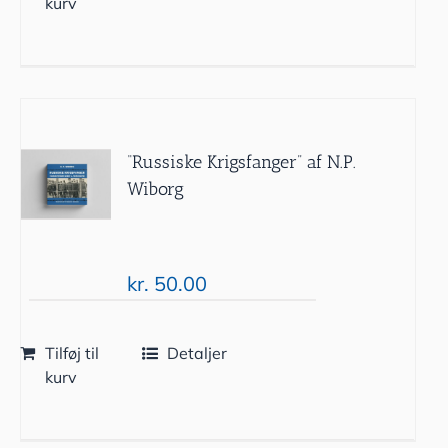
kurv
“Russiske Krigsfanger” af N.P.
Wiborg
kr.
50.00
Tilføj til
Detaljer
kurv