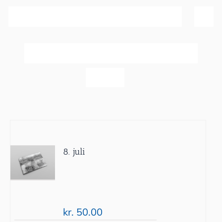
Sortér efter
Bedømmelse
Vis
60 produkter
8. juli
kr.
50.00