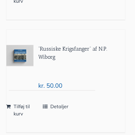
kurv
“Russiske Krigsfanger” af N.P.
Wiborg
kr.
50.00
Tilføj til
Detaljer
kurv