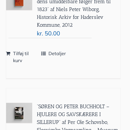
dens umiddelbare følger frem til
1823” af Niels Peter Wiborg,
Historisk Arkiv for Haderslev
Kommune, 2012
kr.
50.00
Tilføj til
Detaljer
kurv
”SØREN OG PETER BUCHHOLT –
HJULERE OG SAVSKÆRERE I
SILLERUP” af Per Ole Schovsbo,
Slesvigske Vognsamling – Museum