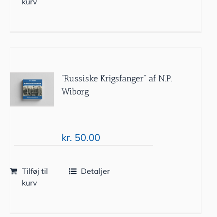
kurv
“Russiske Krigsfanger” af N.P.
Wiborg
kr.
50.00
Tilføj til
Detaljer
kurv