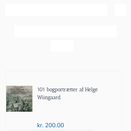
Sortér efter
Navn
Vis
40 produkter
101 bogportrætter af Helge
Wiingaard
kr.
200.00