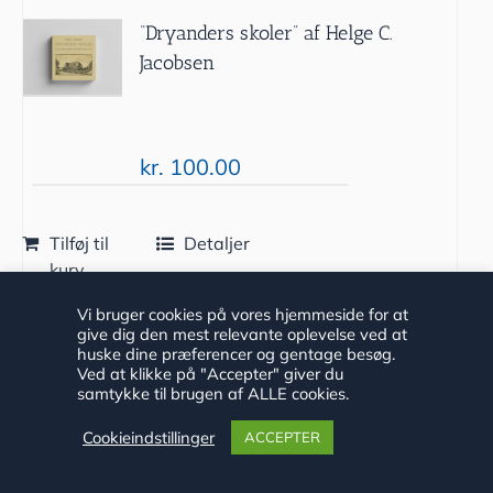
“Dryanders skoler” af Helge C.
Jacobsen
kr.
100.00
Tilføj til
Detaljer
kurv
Vi bruger cookies på vores hjemmeside for at
give dig den mest relevante oplevelse ved at
huske dine præferencer og gentage besøg.
Ved at klikke på "Accepter" giver du
samtykke til brugen af ALLE cookies.
Cookieindstillinger
ACCEPTER
“Krigen i Haderslev” af Hans Vilhelm
Bang