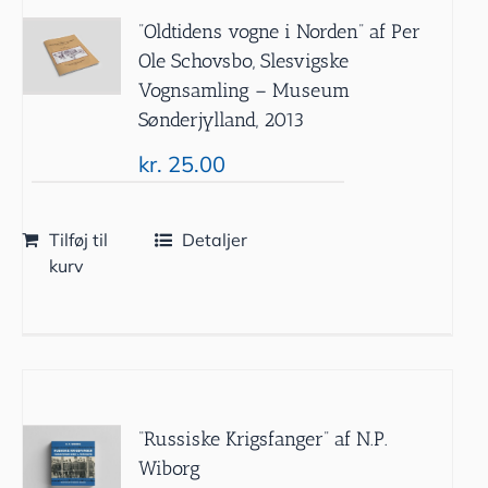
”Oldtidens vogne i Norden” af Per
Ole Schovsbo, Slesvigske
Vognsamling – Museum
Sønderjylland, 2013
kr.
25.00
Tilføj til
Detaljer
kurv
“Russiske Krigsfanger” af N.P.
Wiborg