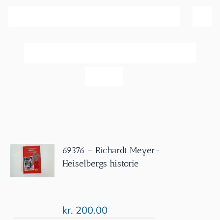
Sortér efter
Popularitet
Vis
60 produkter
69376 – Richardt Meyer-
Heiselbergs historie
kr.
200.00