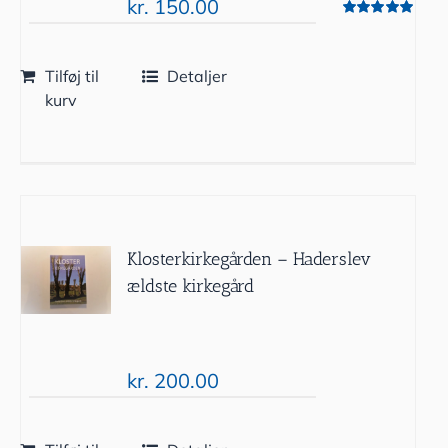
kr.
150.00
Vurderet
5.00
ud af 5
Tilføj til
Detaljer
kurv
Klosterkirkegården – Haderslev
ældste kirkegård
kr.
200.00