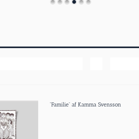
Popularitet
Vis
60 produk
”Familie” af Kamma Svensson