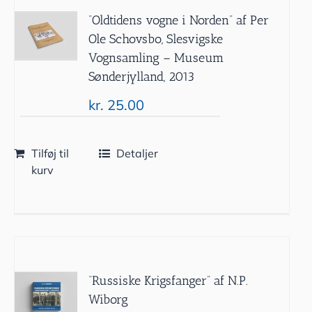
”Oldtidens vogne i Norden” af Per
Ole Schovsbo, Slesvigske
Vognsamling – Museum
Sønderjylland, 2013
kr.
25.00
Tilføj til
Detaljer
kurv
“Russiske Krigsfanger” af N.P.
Wiborg