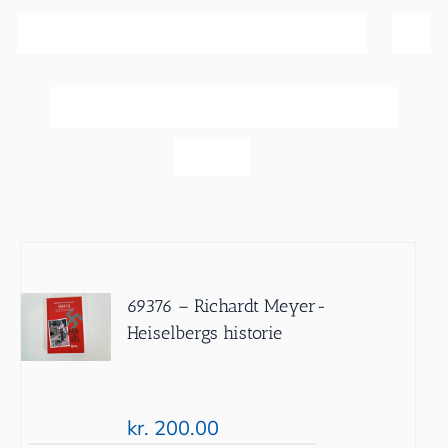
Sortér efter
Popularitet
Vis
20 produkter
69376 – Richardt Meyer-
Heiselbergs historie
kr.
200.00