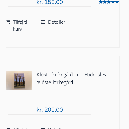
kr.
150.00
Vurderet
5.00
ud af 5
Tilføj til
Detaljer
kurv
Klosterkirkegården – Haderslev
ældste kirkegård
kr.
200.00