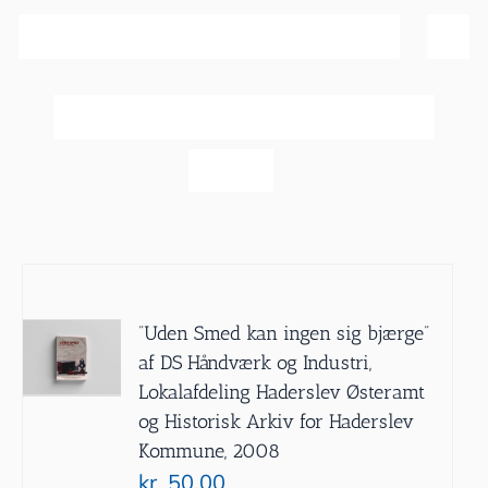
Sortér efter
Navn
Vis
20 produkter
”Uden Smed kan ingen sig bjærge”
af DS Håndværk og Industri,
Lokalafdeling Haderslev Østeramt
og Historisk Arkiv for Haderslev
Kommune, 2008
kr.
50.00