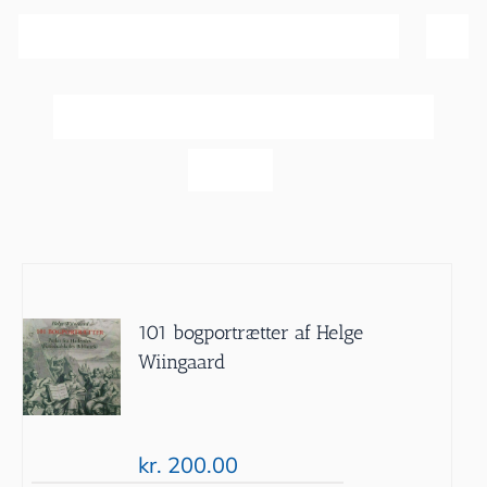
Sortér efter
Navn
Vis
20 produkter
101 bogportrætter af Helge
Wiingaard
kr.
200.00