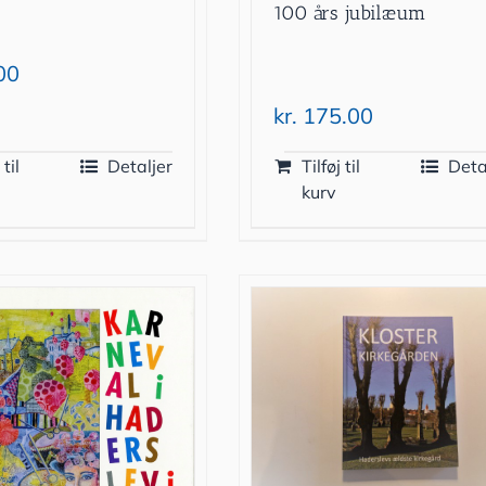
100 års jubilæum
00
kr.
175.00
 til
Detaljer
Tilføj til
Deta
kurv