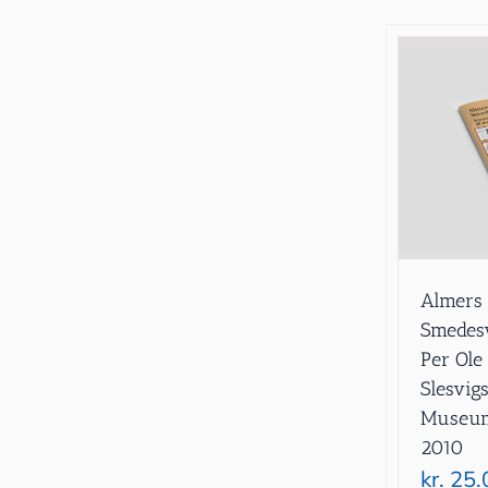
Almers 
Smedesv
Per Ole
Slesvig
Museum 
2010
kr.
25.