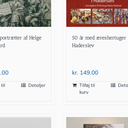
portrætter af Helge
50 år med æreshertuger 
ard
Haderslev
.00
kr.
149.00
 til
Detaljer
Tilføj til
Deta
kurv