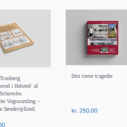
Den tavse tragedie
Tranberg,
end i Holsted” af
 Schovsbo,
ske Vognsamling –
Sønderjylland,
kr.
250.00
00