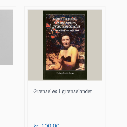
Grænseløs i grænselandet
kr.
100.00