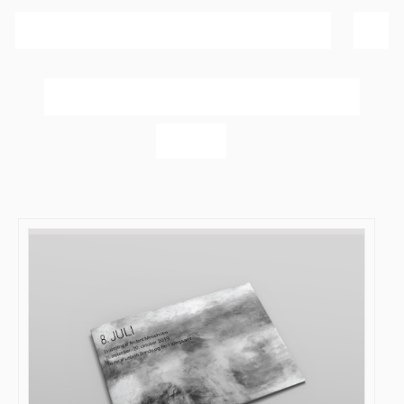
Sortér efter
Bedømmelse
Vis
20 produkter