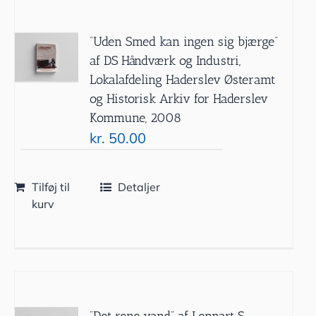
”Uden Smed kan ingen sig bjærge”
af DS Håndværk og Industri,
Lokalafdeling Haderslev Østeramt
og Historisk Arkiv for Haderslev
Kommune, 2008
kr.
50.00
Tilføj til
Detaljer
kurv
”Det rene vand” af Lennart S.