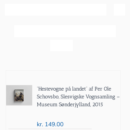
Sortér efter
Dato
Vis
20 produkter
”Hestevogne på landet” af Per Ole
Schovsbo, Slesvigske Vognsamling –
Museum Sønderjylland, 2015
kr.
149.00