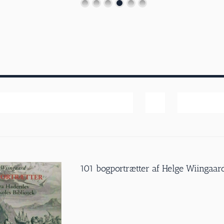
Navn
Vis
60 produk
101 bogportrætter af Helge Wiingaar