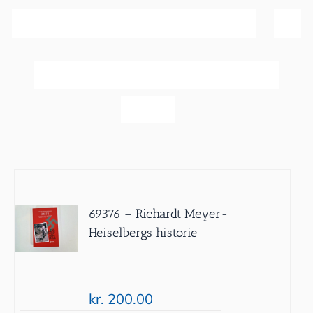
Sortér efter
Popularitet
Vis
60 produkter
69376 – Richardt Meyer-
Heiselbergs historie
kr.
200.00