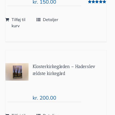
kr.
150.00
Vurderet
5.00
ud af 5
Tilføj til
Detaljer
kurv
Klosterkirkegården – Haderslev
ældste kirkegård
kr.
200.00