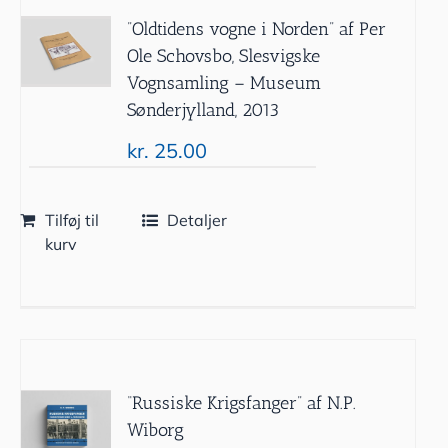
”Oldtidens vogne i Norden” af Per
Ole Schovsbo, Slesvigske
Vognsamling – Museum
Sønderjylland, 2013
kr.
25.00
Tilføj til
Detaljer
kurv
“Russiske Krigsfanger” af N.P.
Wiborg