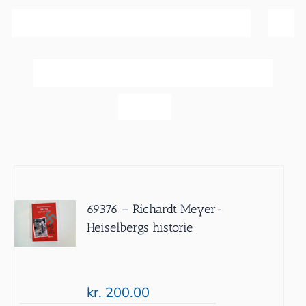
Sortér efter
Popularitet
Vis
20 produkter
69376 – Richardt Meyer-
Heiselbergs historie
kr.
200.00