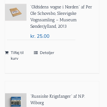
”Oldtidens vogne i Norden” af Per
Ole Schovsbo, Slesvigske
Vognsamling – Museum
Sønderjylland, 2013
kr.
25.00
Tilføj til
Detaljer
kurv
“Russiske Krigsfanger” af N.P.
Wiborg