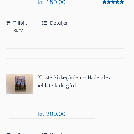
kr.
150.00
Vurderet
5.00
ud af 5
Tilføj til
Detaljer
kurv
Klosterkirkegården – Haderslev
ældste kirkegård
kr.
200.00