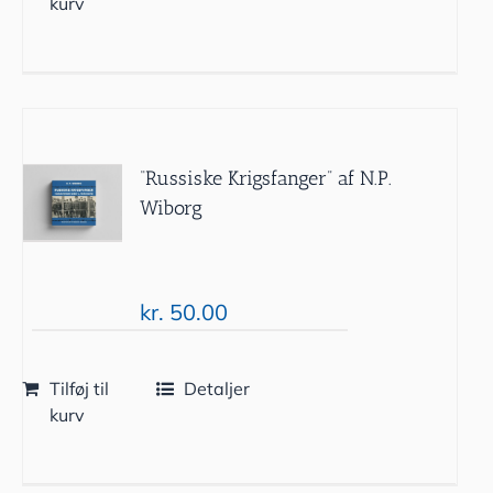
kurv
“Russiske Krigsfanger” af N.P.
Wiborg
kr.
50.00
Tilføj til
Detaljer
kurv