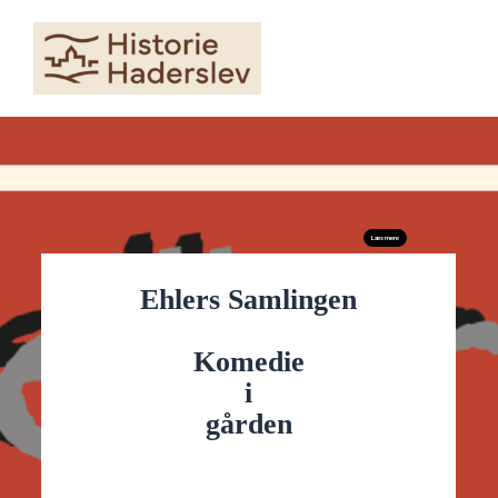
Skip
to
content
Læs mere
Ehlers Samlingen
Komedie
i
gården