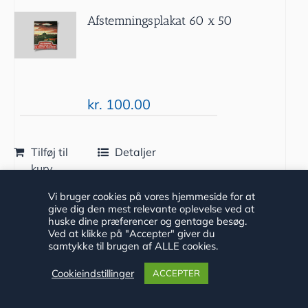
Afstemningsplakat 60 x 50
kr.
100.00
Tilføj til
Detaljer
kurv
Vi bruger cookies på vores hjemmeside for at
give dig den mest relevante oplevelse ved at
huske dine præferencer og gentage besøg.
Ved at klikke på "Accepter" giver du
samtykke til brugen af ALLE cookies.
Cookieindstillinger
ACCEPTER
”Sanitetssoldat på Østfronten” af Kaj
Henningsen, Lars N. Henningsen og