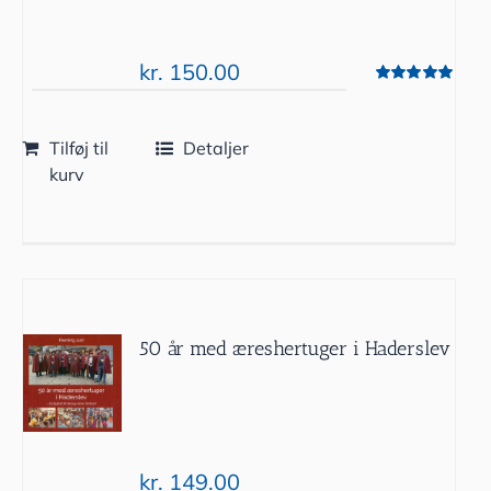
kr.
150.00
Vurderet
5.00
ud af 5
Tilføj til
Detaljer
kurv
50 år med æreshertuger i Haderslev
kr.
149.00