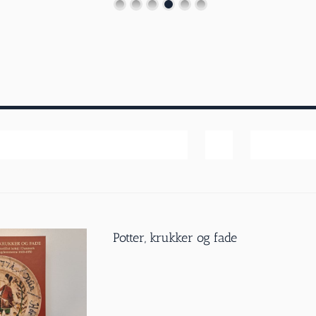
Pris
Vis
20 produk
Potter, krukker og fade