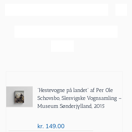
Sortér efter
Dato
Vis
60 produkter
”Hestevogne på landet” af Per Ole
Schovsbo, Slesvigske Vognsamling –
Museum Sønderjylland, 2015
kr.
149.00