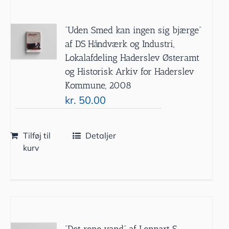
”Uden Smed kan ingen sig bjærge”
af DS Håndværk og Industri,
Lokalafdeling Haderslev Østeramt
og Historisk Arkiv for Haderslev
Kommune, 2008
kr.
50.00
Tilføj til
Detaljer
kurv
”Det rene vand” af Lennart S.