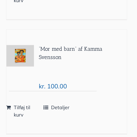
kurv
”Mor med barn” af Kamma
Svensson
kr.
100.00
Tilføj til
Detaljer
kurv