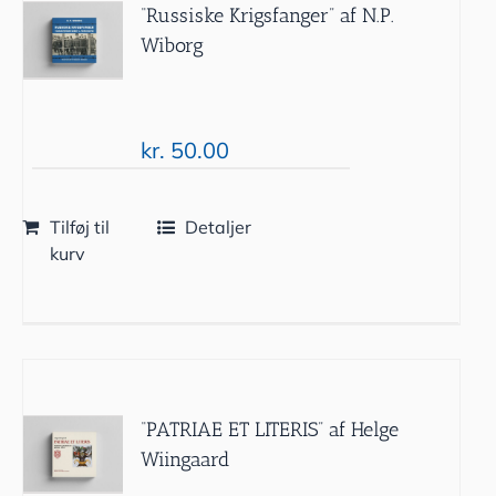
“Russiske Krigsfanger” af N.P.
Wiborg
kr.
50.00
Tilføj til
Detaljer
kurv
“PATRIAE ET LITERIS” af Helge
Wiingaard