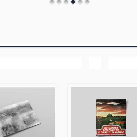
Bedømmelse
Vis
60 produk