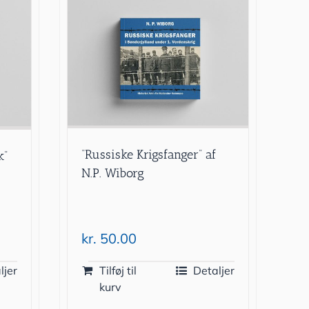
“Russiske Krigsfanger” af
k”
N.P. Wiborg
kr.
50.00
ljer
Tilføj til
Detaljer
kurv