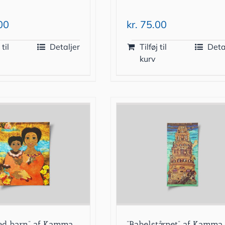
00
kr.
75.00
 til
Detaljer
Tilføj til
Deta
kurv
ed barn” af Kamma
”Babelstårnet” af Kamma