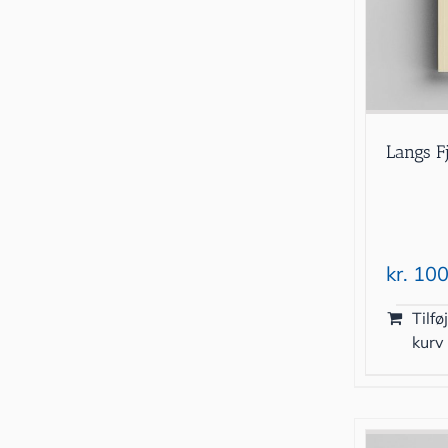
Langs F
kr.
100
Tilføj
kurv