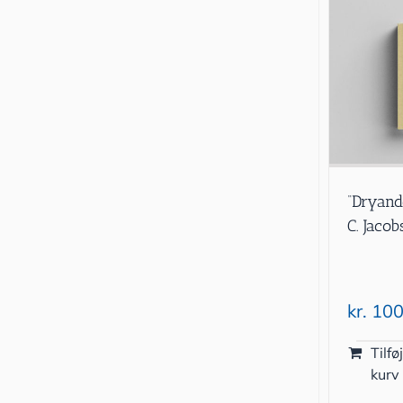
“Dryand
C. Jaco
kr.
100
Tilføj
kurv