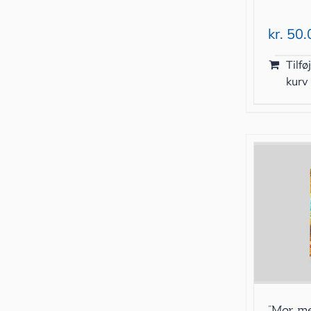
kr.
50.
Tilføj
kurv
”Mor m