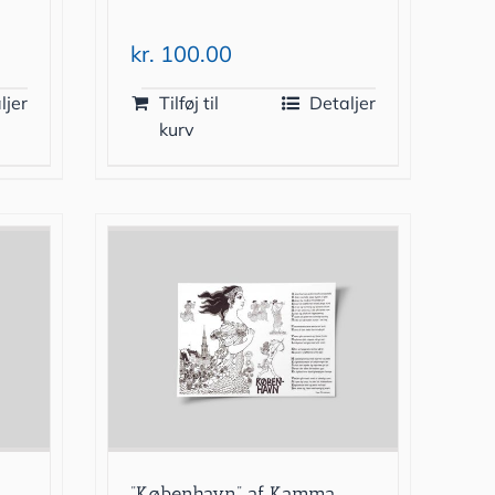
kr.
100.00
ljer
Tilføj til
Detaljer
kurv
”København” af Kamma