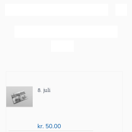
Sortér efter
Bedømmelse
Vis
60 produkter
8. juli
kr.
50.00