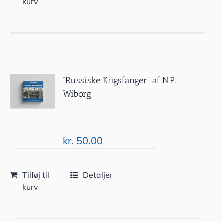
kurv
“Russiske Krigsfanger” af N.P.
Wiborg
kr.
50.00
Tilføj til
Detaljer
kurv