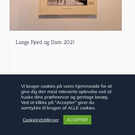
Langs Fjord og Dam 2021
kr.
100.00
Vi bruger cookies på vores hjemmeside for at
Vurderet
4.00
ud af 5
give dig den mest relevante oplevelse ved at
Tilføj til kurv
Detaljer
huske dine præferencer og gentage besøg.
Ved at klikke på "Accepter" giver du
samtykke til brugen af ALLE cookies.
Cookieindstillinger
ACCEPTER