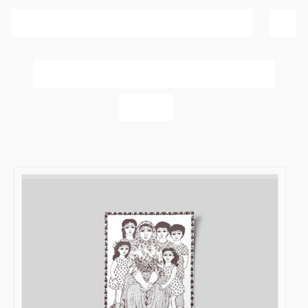
Sortér efter
Popularitet
Vis
60 produkter