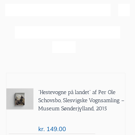
Sortér efter
Dato
Vis
60 produkter
”Hestevogne på landet” af Per Ole
Schovsbo, Slesvigske Vognsamling –
Museum Sønderjylland, 2015
kr.
149.00