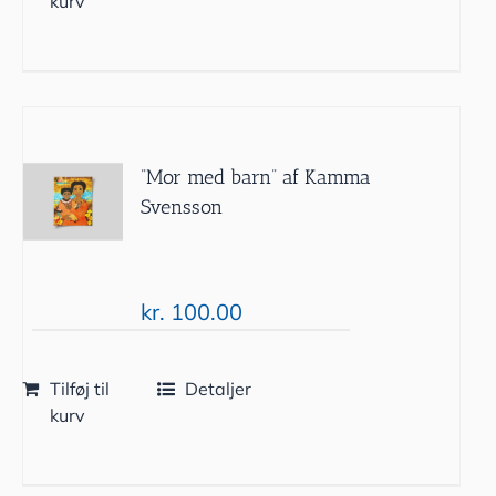
kurv
”Mor med barn” af Kamma
Svensson
kr.
100.00
Tilføj til
Detaljer
kurv