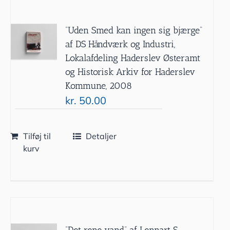
”Uden Smed kan ingen sig bjærge”
af DS Håndværk og Industri,
Lokalafdeling Haderslev Østeramt
og Historisk Arkiv for Haderslev
Kommune, 2008
kr.
50.00
Tilføj til
Detaljer
kurv
”Det rene vand” af Lennart S.