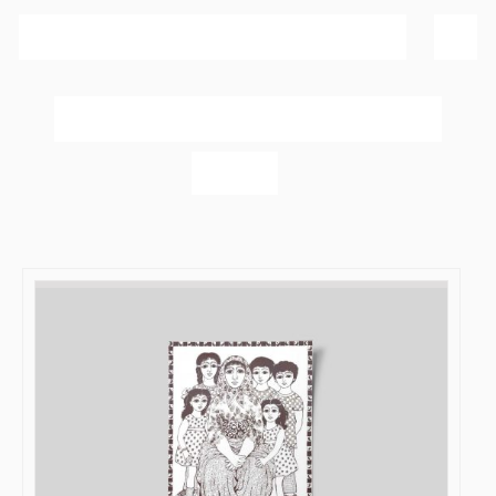
Sortér efter
Popularitet
Vis
60 produkter