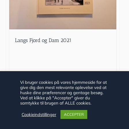
Langs Fjord og Dam 2021
kr.
100.00
Vi bruger cookies på vores hjemmeside for at
Vurderet
4.00
ud af 5
give dig den mest relevante oplevelse ved at
Tilføj til kurv
Detaljer
huske dine præferencer og gentage besøg.
Ved at klikke på "Accepter" giver du
samtykke til brugen af ALLE cookies.
Cookieindstillinger
ACCEPTER