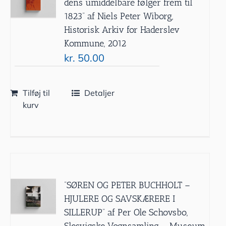
dens umiddelbare følger frem til
1823” af Niels Peter Wiborg,
Historisk Arkiv for Haderslev
Kommune, 2012
kr.
50.00
Tilføj til
Detaljer
kurv
”SØREN OG PETER BUCHHOLT –
HJULERE OG SAVSKÆRERE I
SILLERUP” af Per Ole Schovsbo,
Slesvigske Vognsamling – Museum