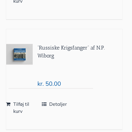
kurv
“Russiske Krigsfanger” af N.P.
Wiborg
kr.
50.00
Tilføj til
Detaljer
kurv