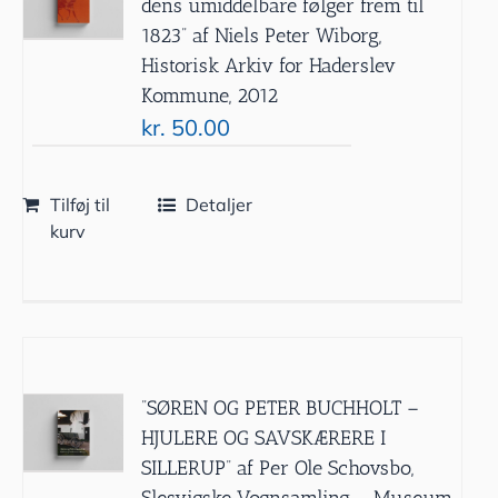
dens umiddelbare følger frem til
1823” af Niels Peter Wiborg,
Historisk Arkiv for Haderslev
Kommune, 2012
kr.
50.00
Tilføj til
Detaljer
kurv
”SØREN OG PETER BUCHHOLT –
HJULERE OG SAVSKÆRERE I
SILLERUP” af Per Ole Schovsbo,
Slesvigske Vognsamling – Museum