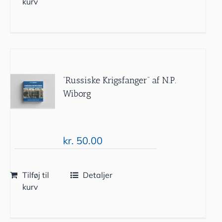
kurv
“Russiske Krigsfanger” af N.P.
Wiborg
kr.
50.00
Tilføj til
Detaljer
kurv