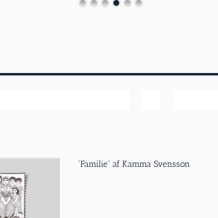
Popularitet
Vis
40 produk
”Familie” af Kamma Svensson