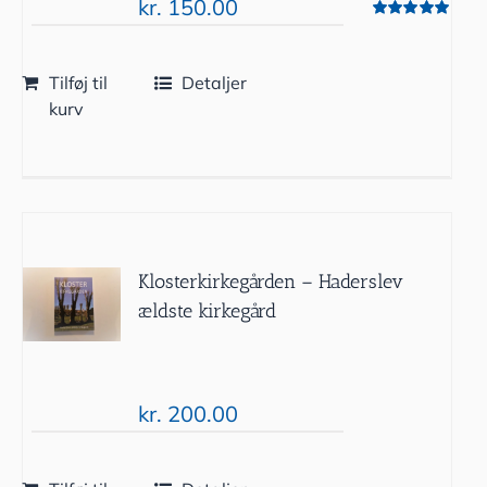
kr.
150.00
Vurderet
5.00
ud af 5
Tilføj til
Detaljer
kurv
Klosterkirkegården – Haderslev
ældste kirkegård
kr.
200.00