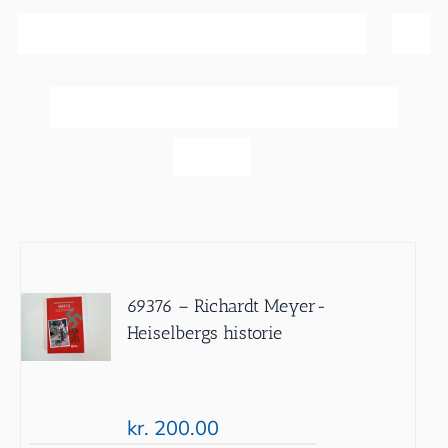
Sortér efter
Popularitet
Vis
40 produkter
69376 – Richardt Meyer-
Heiselbergs historie
kr.
200.00