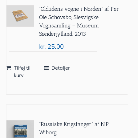
”Oldtidens vogne i Norden” af Per
Ole Schovsbo, Slesvigske
Vognsamling – Museum
Sønderjylland, 2013
kr.
25.00
Tilføj til
Detaljer
kurv
“Russiske Krigsfanger” af N.P.
Wiborg