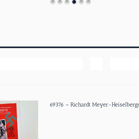
Popularitet
Vis
20 produk
69376 – Richardt Meyer-Heiselbergs