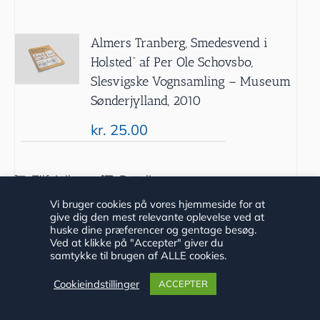
Almers Tranberg, Smedesvend i
Holsted” af Per Ole Schovsbo,
Slesvigske Vognsamling – Museum
Sønderjylland, 2010
kr.
25.00
Tilføj til
Detaljer
kurv
Vi bruger cookies på vores hjemmeside for at
give dig den mest relevante oplevelse ved at
huske dine præferencer og gentage besøg.
Ved at klikke på "Accepter" giver du
samtykke til brugen af ALLE cookies.
Cookieindstillinger
ACCEPTER
”Mellem to fronter” af Bent Vedsted