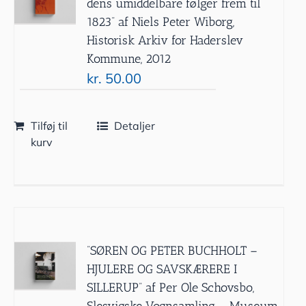
dens umiddelbare følger frem til
1823” af Niels Peter Wiborg,
Historisk Arkiv for Haderslev
Kommune, 2012
kr.
50.00
Tilføj til
Detaljer
kurv
”SØREN OG PETER BUCHHOLT –
HJULERE OG SAVSKÆRERE I
SILLERUP” af Per Ole Schovsbo,
Slesvigske Vognsamling – Museum