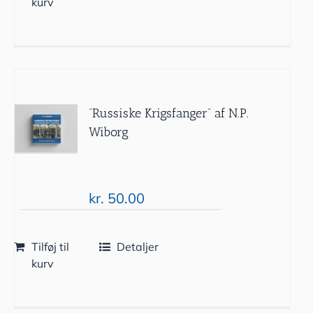
kurv
“Russiske Krigsfanger” af N.P.
Wiborg
kr.
50.00
Tilføj til
Detaljer
kurv