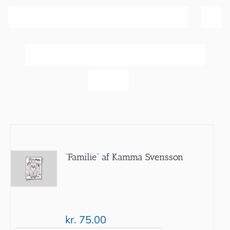
Sortér efter
Popularitet
Vis
60 produkter
”Familie” af Kamma Svensson
kr.
75.00