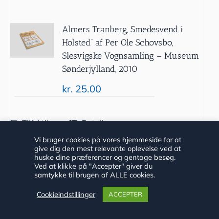
Almers Tranberg, Smedesvend i
Holsted” af Per Ole Schovsbo,
Slesvigske Vognsamling – Museum
Sønderjylland, 2010
kr.
25.00
Tilføj til
Detaljer
kurv
Vi bruger cookies på vores hjemmeside for at
give dig den mest relevante oplevelse ved at
huske dine præferencer og gentage besøg.
Ved at klikke på "Accepter" giver du
samtykke til brugen af ALLE cookies.
Cookieindstillinger
ACCEPTER
”Mellem to fronter” af Bent Vedsted