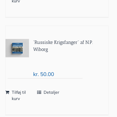
kurv
“Russiske Krigsfanger” af N.P.
Wiborg
kr.
50.00
Tilføj til
Detaljer
kurv