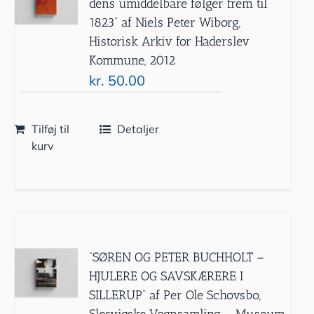
dens umiddelbare følger frem til
1823” af Niels Peter Wiborg,
Historisk Arkiv for Haderslev
Kommune, 2012
kr.
50.00
Tilføj til
Detaljer
kurv
”SØREN OG PETER BUCHHOLT –
HJULERE OG SAVSKÆRERE I
SILLERUP” af Per Ole Schovsbo,
Slesvigske Vognsamling – Museum