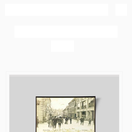
Sortér efter
Pris
Vis
60 produkter