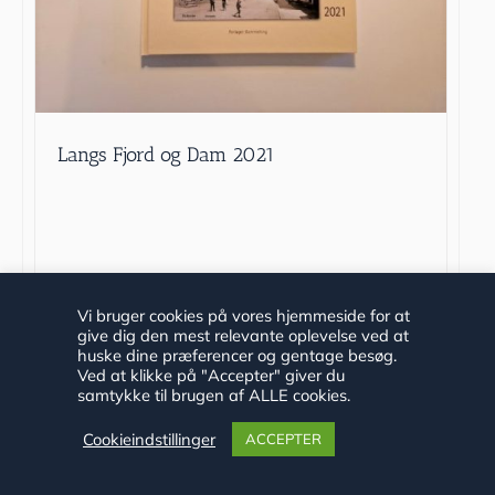
Langs Fjord og Dam 2021
kr.
100.00
Vi bruger cookies på vores hjemmeside for at
Vurderet
4.00
ud af 5
give dig den mest relevante oplevelse ved at
Tilføj til kurv
Detaljer
huske dine præferencer og gentage besøg.
Ved at klikke på "Accepter" giver du
samtykke til brugen af ALLE cookies.
Cookieindstillinger
ACCEPTER