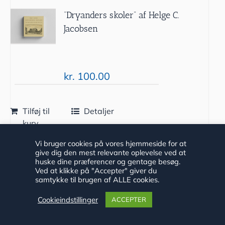
“Dryanders skoler” af Helge C.
Jacobsen
kr.
100.00
Tilføj til
Detaljer
kurv
Vi bruger cookies på vores hjemmeside for at
give dig den mest relevante oplevelse ved at
huske dine præferencer og gentage besøg.
Ved at klikke på "Accepter" giver du
samtykke til brugen af ALLE cookies.
Cookieindstillinger
ACCEPTER
“Krigen i Haderslev” af Hans Vilhelm
Bang