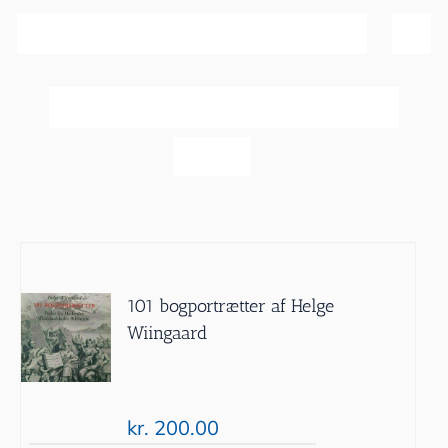
Sortér efter
Navn
Vis
40 produkter
101 bogportrætter af Helge
Wiingaard
kr.
200.00