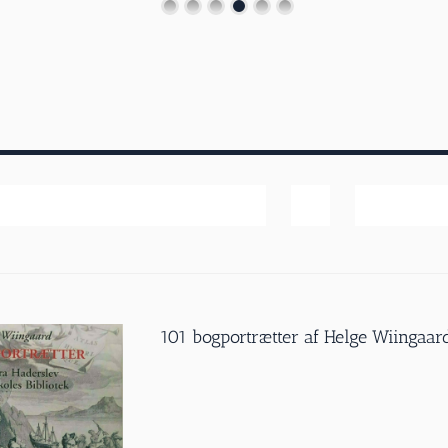
Navn
Vis
20 produk
101 bogportrætter af Helge Wiingaar