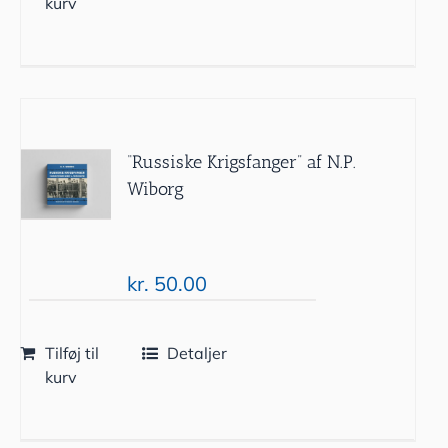
kurv
“Russiske Krigsfanger” af N.P.
Wiborg
kr.
50.00
Tilføj til
Detaljer
kurv