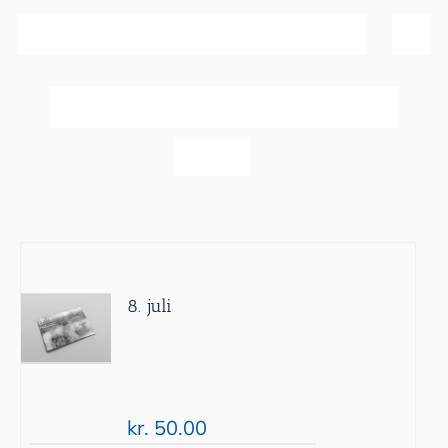
Sortér efter
Bedømmelse
Vis
20 produkter
8. juli
kr.
50.00