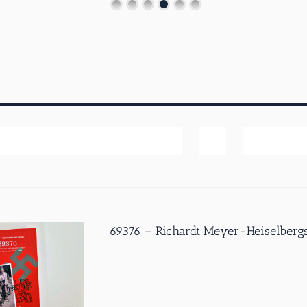
Popularitet
Vis
40 produk
69376 – Richardt Meyer-Heiselbergs